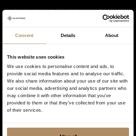
Ved påmelding godkjenner du at De Historiske lagrer kontaktinformasjonen
du gir oss, og at vi sender deg nyhetsbrev om våre produkter og tjenester. Du
kan oppheve abonnementet når som helst. Hvis du vil ha mer informasjon
om vår praksis for personvern og hvordan vi forplikter oss til å beskytte ditt
personvern, kan du se våre retningslinjer
her
.
Consent
Details
About
This website uses cookies
We use cookies to personalise content and ads, to
provide social media features and to analyse our traffic.
We also share information about your use of our site with
our social media, advertising and analytics partners who
may combine it with other information that you’ve
provided to them or that they’ve collected from your use
of their services.
Shortcuts