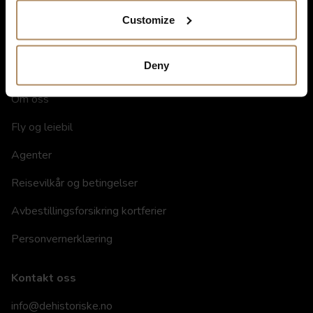
Spisesteder
Customize
Gavekort
Deny
Informasjon
Om oss
Fly og leiebil
Agenter
Reisevilkår og betingelser
Avbestillingsforsikring kortferier
Personvernerklæring
Kontakt oss
info@dehistoriske.no