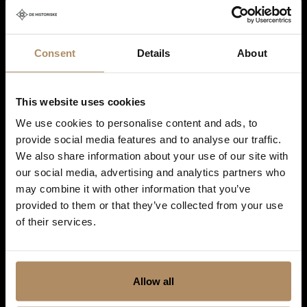
du gir oss, og at vi sender deg nyhetsbrev om våre produkter og tjenester. Du
kan oppheve abonnementet når som helst. Hvis du vil ha mer informasjon
om vår praksis for personvern og hvordan vi forplikter oss til å beskytte ditt
personvern, kan du se våre retningslinjer
her
.
Consent
Details
About
This website uses cookies
We use cookies to personalise content and ads, to
provide social media features and to analyse our traffic.
We also share information about your use of our site with
our social media, advertising and analytics partners who
may combine it with other information that you’ve
provided to them or that they’ve collected from your use
of their services.
Snarveier
Allow all
Hoteller