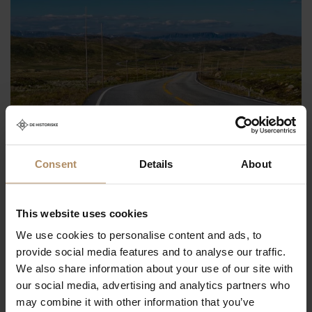
Consent
Details
About
Nasjonal Turistveg
Hardangervidda
This website uses cookies
2 netter/ 3 dager. Legg ut på en eventyrlig reise fra Geilo
We use cookies to personalise content and ads, to
og over Hardangervidda, Norges største nasjonalpark
provide social media features and to analyse our traffic.
We also share information about your use of our site with
Bestill nå
our social media, advertising and analytics partners who
may combine it with other information that you’ve