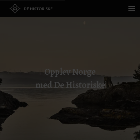
Opplev Norge
med De Historiske