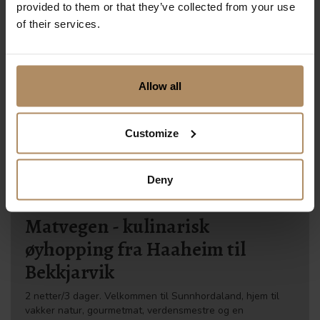
provided to them or that they’ve collected from your use
of their services.
Allow all
Customize
Deny
Matvegen - kulinarisk
øyhopping fra Haaheim til
Bekkjarvik
2 netter/3 dager. Velkommen til Sunnhordaland, hjem til
vakker natur, gourmetmat, verdensmestre og en