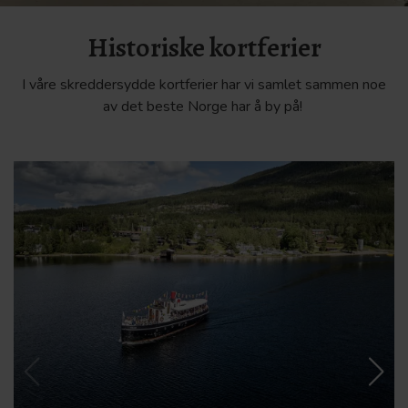
Historiske kortferier
I våre skreddersydde kortferier har vi samlet sammen noe
av det beste Norge har å by på!