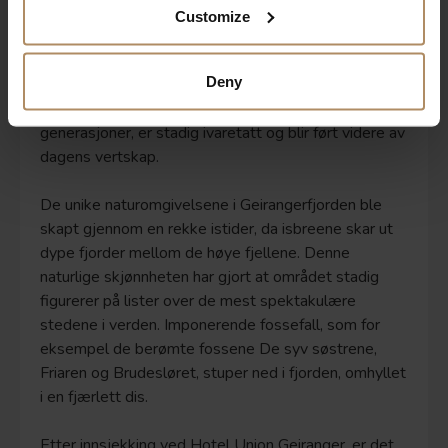
senere utvidet, med en moderne kurs- og
Customize
konferanseavdeling, svømmebasseng, ny toppetasje
med 13 suiter, veteranbilutstilling, nattklubb, spa-
Deny
avdeling og stadig nye tilbud både inne og ute. Den
sterke Union-atmosfæren med kvalitet og service i
generasjoner, er stadig ivaretatt og blir ført videre av
dagens vertskap.
De unike naturomgivelsene i Geirangerfjorden ble
skapt gjennom en rekke istider, da isbreene skar ut
dype fjorder mellom de høye fjellene. Denne
naturlige skjønnheten har gjort at området stadig
figurerer på lister over de mest spektakulære
stedene i verden. Imponerende fossefall, som for
eksempel de berømte fossene De syv søstrene,
Friaren og Brudesløret, stuper ned i fjorden, omhyllet
i en fjærlett dis.
Etter innsjekking ved Hotel Union Geiranger, er det