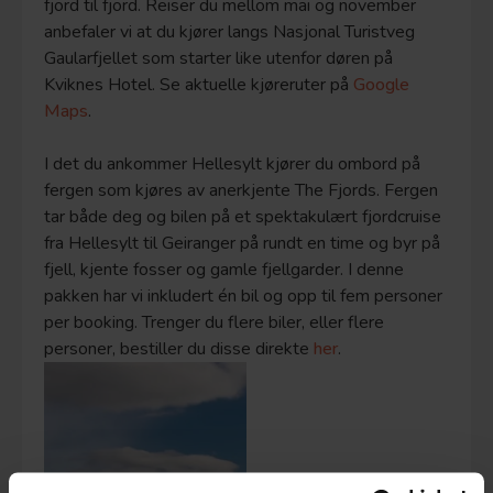
fjord til fjord. Reiser du mellom mai og november
anbefaler vi at du kjører langs Nasjonal Turistveg
Gaularfjellet som starter like utenfor døren på
Kviknes Hotel. Se aktuelle kjøreruter på
Google
Maps
.
I det du ankommer Hellesylt kjører du ombord på
fergen som kjøres av anerkjente The Fjords. Fergen
tar både deg og bilen på et spektakulært fjordcruise
fra Hellesylt til Geiranger på rundt en time og byr på
fjell, kjente fosser og gamle fjellgarder. I denne
pakken har vi inkludert én bil og opp til fem personer
per booking. Trenger du flere biler, eller flere
personer, bestiller du disse direkte
her
.