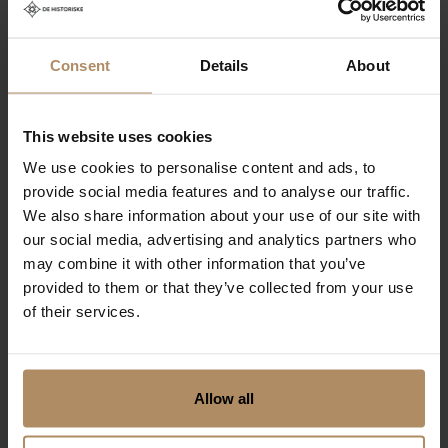
Consent
Details
About
This website uses cookies
We use cookies to personalise content and ads, to
provide social media features and to analyse our traffic.
We also share information about your use of our site with
our social media, advertising and analytics partners who
may combine it with other information that you’ve
provided to them or that they’ve collected from your use
of their services.
I det du kjører av fergen i Geiranger fører veien deg
naturlig opp i høyden til storslåtte
Hotel Union
Geiranger
.
Allow all
Hotellet her ble bygget allerede i 1891, men er