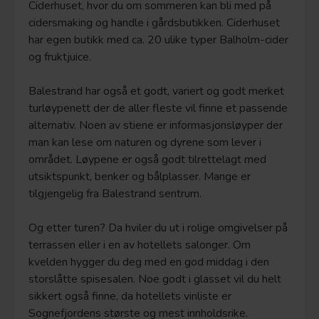
Ciderhuset, hvor du om sommeren kan bli med på
cidersmaking og handle i gårdsbutikken. Ciderhuset
har egen butikk med ca. 20 ulike typer Balholm-cider
og fruktjuice.
Balestrand har også et godt, variert og godt merket
turløypenett der de aller fleste vil finne et passende
alternativ. Noen av stiene er informasjonsløyper der
man kan lese om naturen og dyrene som lever i
området. Løypene er også godt tilrettelagt med
utsiktspunkt, benker og bålplasser. Mange er
tilgjengelig fra Balestrand sentrum.
Og etter turen? Da hviler du ut i rolige omgivelser på
terrassen eller i en av hotellets salonger. Om
kvelden hygger du deg med en god middag i den
storslåtte spisesalen. Noe godt i glasset vil du helt
sikkert også finne, da hotellets vinliste er
Sognefjordens største og mest innholdsrike.