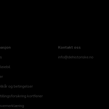
masjon
Kontakt oss
s
info@dehistoriske.no
leiebil
er
ilkår og betingelser
llingsforsikring kortferier
vernerklæring