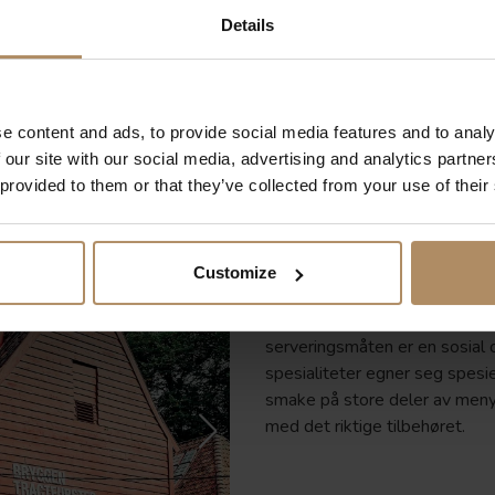
Details
e content and ads, to provide social media features and to analy
 our site with our social media, advertising and analytics partn
 provided to them or that they’ve collected from your use of their
Tilbake på land er veien kort 
settes stemningen for en kuli
en 5-retters smaksmeny med 
Customize
Små delikate retter med særpr
serveringsmåten er en sosial
spesialiteter egner seg spesie
smake på store deler av meny
med det riktige tilbehøret.