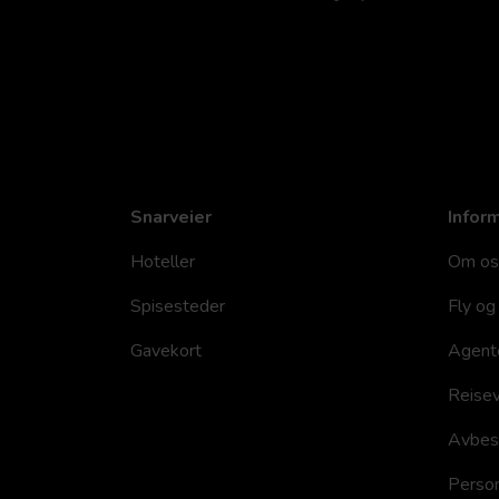
Snarveier
Infor
Hoteller
Om os
Spisesteder
Fly og 
Gavekort
Agent
Reisev
Avbesti
Person