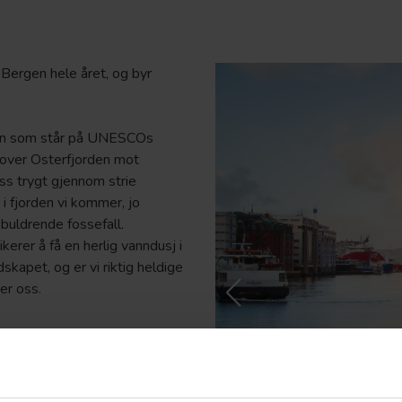
 Bergen hele året, og byr
rgen som står på UNESCOs
nnover Osterfjorden mot
s trygt gjennom strie
i fjorden vi kommer, jo
 buldrende fossefall.
kerer å få en herlig vanndusj i
dskapet, og er vi riktig heldige
er oss.