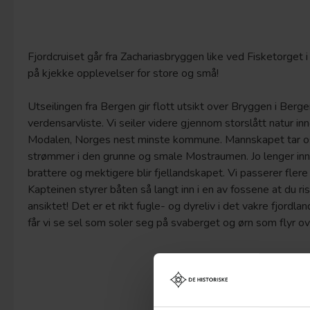
Fjordcruiset går fra Zachariasbryggen like ved Fisketorget i
på kjekke opplevelser for store og små!
Utseilingen fra Bergen gir flott utsikt over Bryggen i Be
verdensarvliste. Vi seiler videre gjennom storslått natur i
Modalen, Norges nest minste kommune. Mannskapet tar os
strømmer i den grunne og smale Mostraumen. Jo lenger inn 
brattere og mektigere blir fjellandskapet. Vi passerer flere
Kapteinen styrer båten så langt inn i en av fossene at du risi
ansiktet! Det er et rikt fugle- og dyreliv i det vakre fjordlan
får vi se sel som soler seg på svaberget og ørn som flyr ov