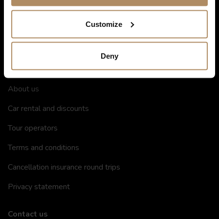
Hotels in Norway
Restaurants
Customize
Gift card
Deny
Information
About us
Car rental and discounts
Tour operators
Terms and conditions
Cancellation insurance round trips
Privacy statement
Contact us