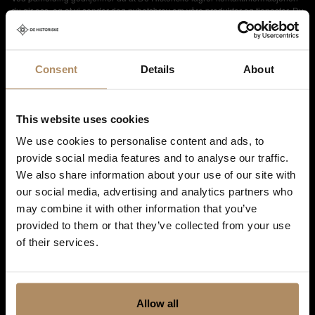
du gir oss, og at vi sender deg nyhetsbrev om våre produkter og tjenester. Du
kan oppheve abonnementet når som helst. Hvis du vil ha mer informasjon
om vår praksis for personvern og hvordan vi forplikter oss til å beskytte ditt
personvern, kan du se våre retningslinjer
her
.
Consent
Details
About
This website uses cookies
We use cookies to personalise content and ads, to
provide social media features and to analyse our traffic.
We also share information about your use of our site with
our social media, advertising and analytics partners who
may combine it with other information that you’ve
provided to them or that they’ve collected from your use
of their services.
Shortcuts
Destinations in Norway
Allow all