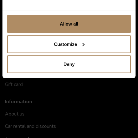
Allow all
Shortcuts
Customize
Destinations in Norway
Hotels in Norway
Deny
Restaurants
Gift card
Information
About us
Car rental and discounts