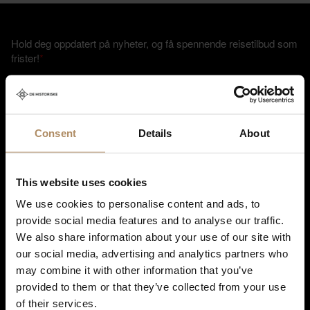
Hold deg oppdatert på nyheter, og få spennende reisetilbud som
frister!
*
Ved påmelding godkjenner du at De Historiske lagrer kontaktinformasjonen
Consent
Details
About
du gir oss, og at vi sender deg nyhetsbrev om våre produkter og tjenester. Du
kan oppheve abonnementet når som helst. Hvis du vil ha mer informasjon
om vår praksis for personvern og hvordan vi forplikter oss til å beskytte ditt
personvern, kan du se våre retningslinjer
her
.
This website uses cookies
We use cookies to personalise content and ads, to
provide social media features and to analyse our traffic.
We also share information about your use of our site with
our social media, advertising and analytics partners who
may combine it with other information that you’ve
provided to them or that they’ve collected from your use
of their services.