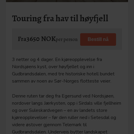
Touring fra hav til høyfjell
3650 NOK
Fra
per person
Bestill nå
3 netter og 4 dager. En kjøreopplevelse fra
Nordsjøens kyst, over høyfjellet og inn i
Gudbrandsdalen, med tre historiske hotell bundet
sammen av noen av Sør-Norges flotteste veier.
Denne ruten tar deg fra Egersund ved Nordsjøen,
nordover langs Jærkysten, opp i Sirdals ville fjellheim
og over Suleskardvegen – en av landets store
kjøreopplevelser – før den ruller ned i Setesdal og
videre østover gjennom Telemark til
Gudbrandsdalen. Underveis bytter landskapet