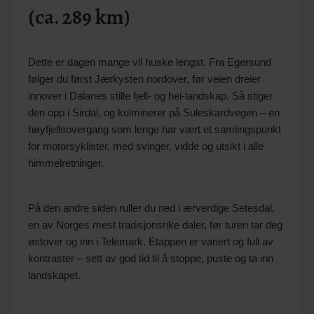
(ca. 289 km)
Dette er dagen mange vil huske lengst. Fra Egersund
følger du først Jærkysten nordover, før veien dreier
innover i Dalanes stille fjell- og hei-landskap. Så stiger
den opp i Sirdal, og kulminerer på Suleskardvegen – en
høyfjellsovergang som lenge har vært et samlingspunkt
for motorsyklister, med svinger, vidde og utsikt i alle
himmelretninger.
På den andre siden ruller du ned i ærverdige Setesdal,
en av Norges mest tradisjonsrike daler, før turen tar deg
østover og inn i Telemark. Etappen er variert og full av
kontraster – sett av god tid til å stoppe, puste og ta inn
landskapet.