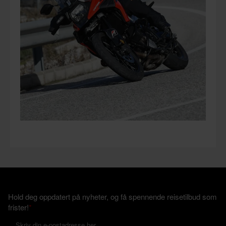
Hold deg oppdatert på nyheter, og få spennende reisetilbud som
frister!
*