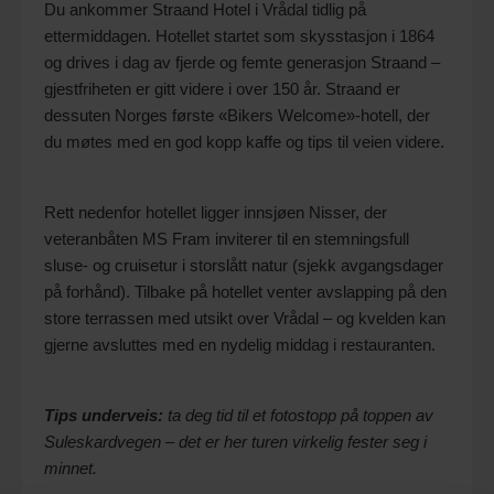
Du ankommer Straand Hotel i Vrådal tidlig på
ettermiddagen. Hotellet startet som skysstasjon i 1864
og drives i dag av fjerde og femte generasjon Straand –
gjestfriheten er gitt videre i over 150 år. Straand er
dessuten Norges første «Bikers Welcome»-hotell, der
du møtes med en god kopp kaffe og tips til veien videre.
Rett nedenfor hotellet ligger innsjøen Nisser, der
veteranbåten MS Fram inviterer til en stemningsfull
sluse- og cruisetur i storslått natur (sjekk avgangsdager
på forhånd). Tilbake på hotellet venter avslapping på den
store terrassen med utsikt over Vrådal – og kvelden kan
gjerne avsluttes med en nydelig middag i restauranten.
Tips underveis:
ta deg tid til et fotostopp på toppen av
Suleskardvegen – det er her turen virkelig fester seg i
minnet.