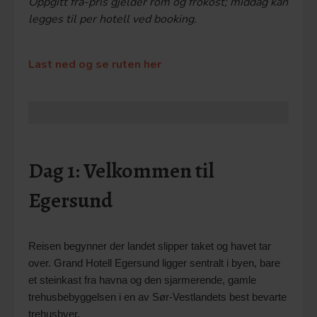
Oppgitt fra-pris gjelder rom og frokost; middag kan
legges til per hotell ved booking.
Last ned og se ruten her
Dag 1: Velkommen til
Egersund
Reisen begynner der landet slipper taket og havet tar
over. Grand Hotell Egersund ligger sentralt i byen, bare
et steinkast fra havna og den sjarmerende, gamle
trehusbebyggelsen i en av Sør-Vestlandets best bevarte
trehusbyer.