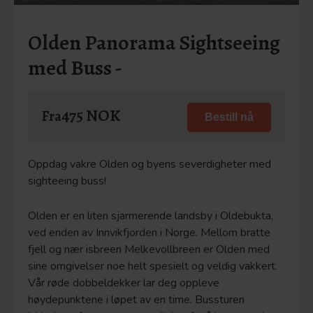
Olden Panorama Sightseeing
med Buss -
475 NOK
Fra
Bestill nå
Oppdag vakre Olden og byens severdigheter med
sighteeing buss!
Olden er en liten sjarmerende landsby i Oldebukta,
ved enden av Innvikfjorden i Norge. Mellom bratte
fjell og nær isbreen Melkevollbreen er Olden med
sine omgivelser noe helt spesielt og veldig vakkert.
Vår røde dobbeldekker lar deg oppleve
høydepunktene i løpet av en time. Bussturen