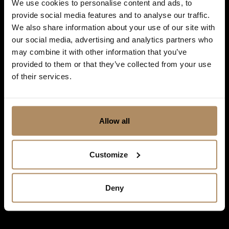
We use cookies to personalise content and ads, to
provide social media features and to analyse our traffic.
We also share information about your use of our site with
our social media, advertising and analytics partners who
Ved påmelding godkjenner du at De Historiske lagrer kontaktinformasjonen
may combine it with other information that you’ve
du gir oss, og at vi sender deg nyhetsbrev om våre produkter og tjenester. Du
provided to them or that they’ve collected from your use
kan oppheve abonnementet når som helst. Hvis du vil ha mer informasjon
of their services.
om vår praksis for personvern og hvordan vi forplikter oss til å beskytte ditt
personvern, kan du se våre retningslinjer
her
.
Allow all
Customize
Deny