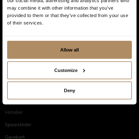
our social media, advertising and analytics partners who
personvern, kan du se våre retningslinjer
her
.
may combine it with other information that you’ve
provided to them or that they’ve collected from your use
of their services.
Allow all
Customize
Deny
Snarveier
Hoteller
Spisesteder
Gavekort