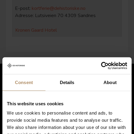
E-post:
kortferie@dehistoriske.no
Adresse:
Lutsiveien 70
4309 Sandnes
Kronen Gaard Hotel
Hold deg oppdatert på nyheter, og få spennende reisetilbud som
Consent
Details
About
frister!
*
This website uses cookies
We use cookies to personalise content and ads, to
Ved påmelding godkjenner du at De Historiske lagrer kontaktinformasjonen
provide social media features and to analyse our traffic.
du gir oss, og at vi sender deg nyhetsbrev om våre produkter og tjenester. Du
We also share information about your use of our site with
kan oppheve abonnementet når som helst. Hvis du vil ha mer informasjon
om vår praksis for personvern og hvordan vi forplikter oss til å beskytte ditt