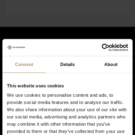
Hold deg oppdatert på nyheter, og få spennende reisetilbud som
frister!
*
Consent
Details
About
Ved påmelding godkjenner du at De Historiske lagrer kontaktinformasjonen
This website uses cookies
du gir oss, og at vi sender deg nyhetsbrev om våre produkter og tjenester. Du
kan oppheve abonnementet når som helst. Hvis du vil ha mer informasjon
We use cookies to personalise content and ads, to
om vår praksis for personvern og hvordan vi forplikter oss til å beskytte ditt
provide social media features and to analyse our traffic.
personvern, kan du se våre retningslinjer
her
.
We also share information about your use of our site with
our social media, advertising and analytics partners who
may combine it with other information that you’ve
provided to them or that they’ve collected from your use