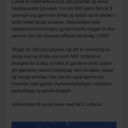
Lunde er ingeniørkunst på sitt ypperste og selve
høydepunktet på turen. Det tok 500 mann fem år å
sprenge seg gjennom fjellet og stable store steiner i
sirlig orden langs slusene. Mekanikken med
støpejernsinnretninger og steinmurte vegger er den
samme som da slusene offisielt sto ferdig i 1892!
Skipet tar 180 passasjerer, og det er servering av
deilig mat og drikke om bord. M/S Victoria er
designet for å tilby komfort til gjestene mens båten
glir gjennom vakkert landskap med innsjøer, sluser
og trange elveløp. Her kan du også kjenne på
historien med gamle slusevokterboliger, vaktstuer,
parkanlegg og gamle brygger.
Velkommen til kanalcruise med M/S Victoria!