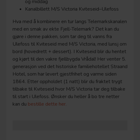
og middag
Kanalbillett M/S Victoria Kviteseid–Ulefoss
Hva med å kombinere en tur langs Telemarkskanalen
med en smak av ekte Fjell-Telemark? Det kan du
gjøre i denne pakken, som tar deg til vanns fra
Ulefoss til Kviteseid med M/S Victoria, med lunsj om
bord (hovedrett + dessert). I Kviteseid blir du hentet
og kjørt til den vakre fjellbygda Vrådal! Her venter 5.
generasjon ved det historiske familiehotellet Straand
Hotel, som har levert gjestfrihet og varme siden
1864. Etter oppholdet (1 natt) blir du fraktet trygt
tilbake til Kviteseid hvor M/S Victoria tar deg tilbake
til start i Ulefoss. Ønsker du heller å bo tre netter
kan du
bestille dette her.